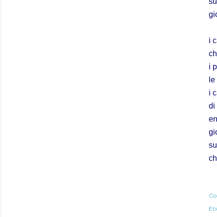
su
gi
i 
ch
i 
le
i 
di
en
gi
su
ch
Co
Eti