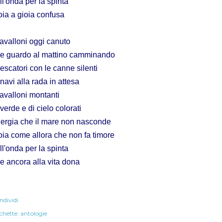
ll'onda per la spinta
oia a gioia confusa
cavalloni oggi canuto
e guardo al mattino camminando
pescatori con le canne silenti
 navi alla rada in attesa
cavalloni montanti
 verde e di cielo colorati
ergia che il mare non nasconde
oia come allora che non fa timore
ll'onda per la spinta
e ancora alla vita dona
ndividi
chette:
antologie