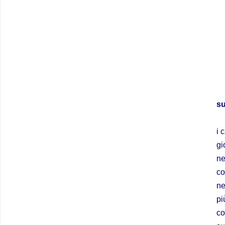
su
i 
gi
ne
co
ne
pi
co