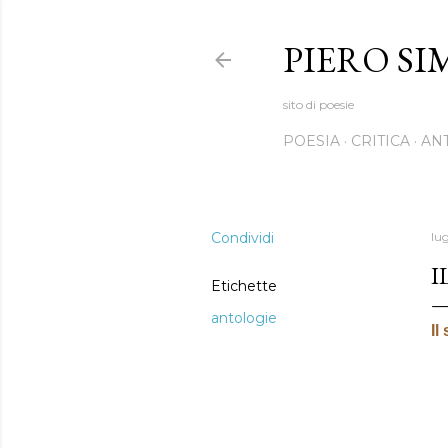
PIERO SI
sito di poesie
POESIA
CRITICA
AN
Condividi
lug
I
Etichette
antologie
I
l