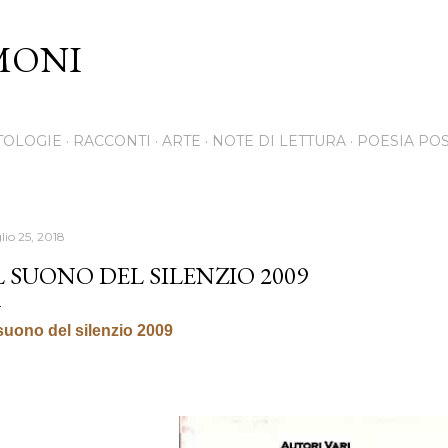
Passa ai contenuti principali
MONI
TOLOGIE
RACCONTI
ARTE
NOTE DI LETTURA
POESIA PO
lio 25, 2018
L SUONO DEL SILENZIO 2009
 suono del silenzio 2009